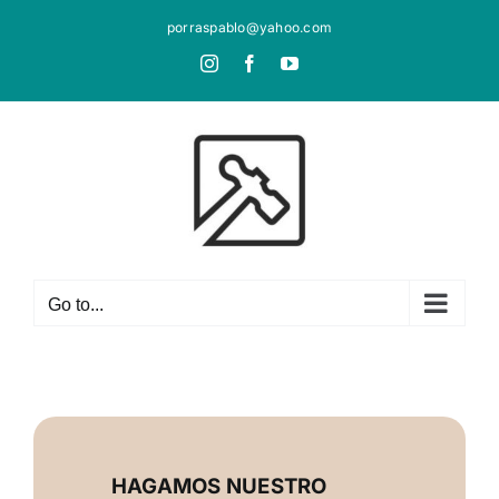
Skip
porraspablo@yahoo.com
to
Instagram
Facebook
YouTube
content
Go to...
HAGAMOS NUESTRO