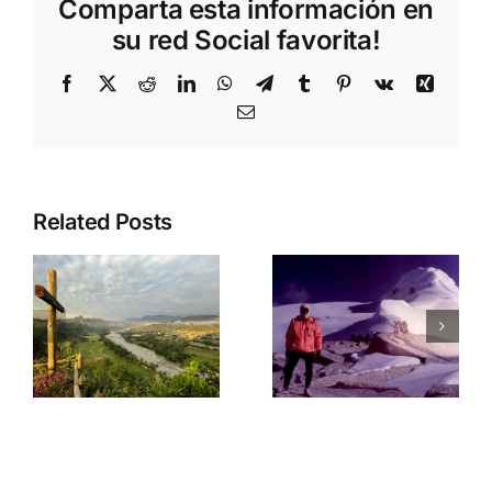
Comparta esta información en
su red Social favorita!
Facebook
X
Reddit
LinkedIn
WhatsApp
Telegram
Tumblr
Pinterest
Vk
Xing
Email
Related Posts
La primera
mo
Algonquin
vez en el
o
Park
Cocuy