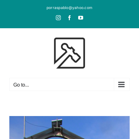
Skip
porraspablo@yahoo.com
to
Instagram
Facebook
YouTube
content
Go to...
View
Larger
Image